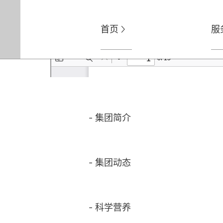
首页
服

-
集团简介
-
集团动态
-
科学营养