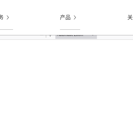
务
产品
关

