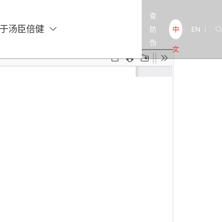
查
于汤臣倍健

防
EN
中

|
伪
文