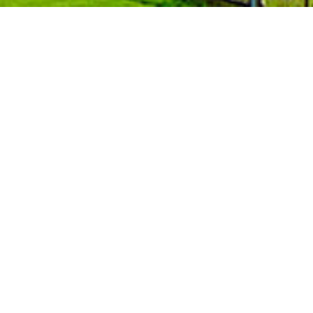
汤臣倍健启高钙斩获FFC 2026功能性食品大会
“产品创新奖”，树立儿童骨骼营养新标杆
2026-05-16
近日，FFC 2026功能性食品大会（以下简称“大会”）在杭州举
办。作为行业年度盛会，大会汇聚了国内外超2000名专家及
企业代表，共同探讨健康功能食品的科研创新与产业升级。