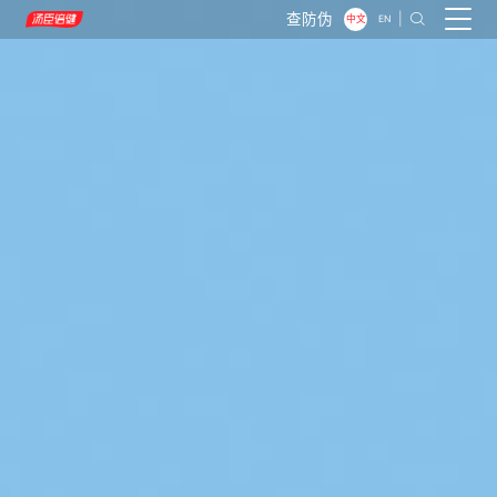
查防伪
|

中文
EN