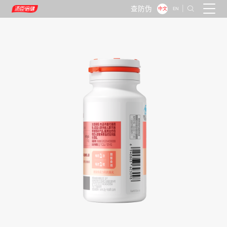
查防伪
|

中文
EN