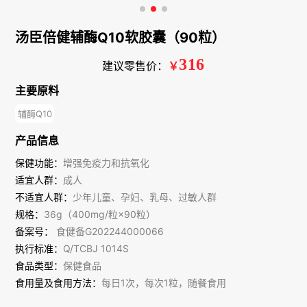
汤臣倍健辅酶Q10软胶囊（90粒）
316
建议零售价：
￥
主要原料
辅酶Q10
产品信息
保健功能：
增强免疫力和抗氧化
适宜人群：
成人
不适宜人群：
少年儿童、孕妇、乳母、过敏人群
规格：
36g（400mg/粒×90粒）
备案号：
食健备G202244000066
执行标准：
Q/TCBJ 1014S
食品类型：
保健食品
食用量及食用方法：
每日1次，每次1粒，随餐食用
注意事项：本品不能代替药物；适宜人群外的人群不推荐食用本