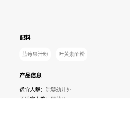
配料
蓝莓果汁粉
叶黄素酯粉
产品信息
适宜人群：
除婴幼儿外
不适宜人群：
婴幼儿
规格：
550mg/片×50片/瓶
执行标准：
GB17399
食品类型：
普通食品