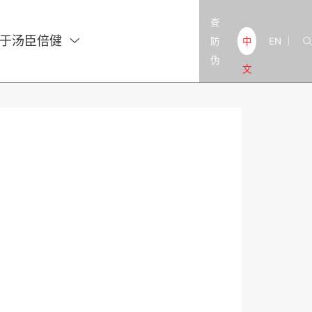
查
于汤臣倍健

防
EN
中

|
伪
文