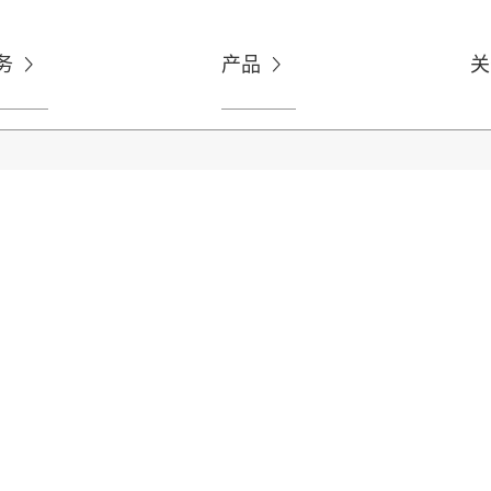
务
产品
关

