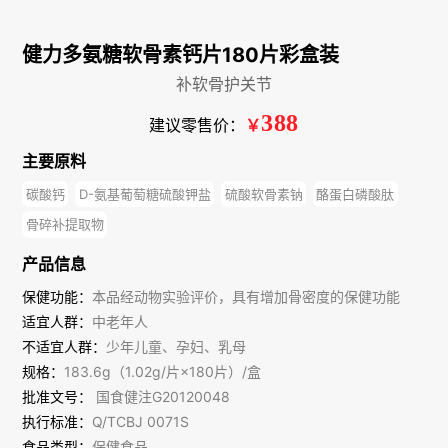
健力多氨糖软骨素钙片180片彩盒装
补软骨护关节
388
建议零售价：
￥
主要原料
碳酸钙
D-氨基葡萄糖硫酸钾盐
硫酸软骨素钠
酪蛋白磷酸肽
骨碎补提取物
产品信息
保健功能：
本品经动物实验评价，具有增加骨密度的保健功能
适宜人群：
中老年人
不适宜人群：
少年儿童、孕妇、乳母
规格：
183.6g（1.02g/片×180片）/盒
批准文号：
国食健注G20120048
执行标准：
Q/TCBJ 0071S
食品类型：
保健食品