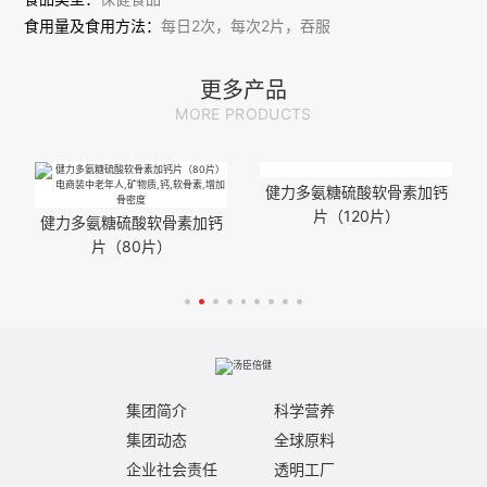
食用量及食用方法：
每日2次，每次2片，吞服
注意事项：本品不能代替药物；适宜人群外的人群不推荐食用本
产品；本品添加了营养素，与同类营养素同时食用不宜超过推荐
更多产品
量
MORE PRODUCTS
健力多氨糖硫酸软骨素加钙
片（120片）
健力多氨糖硫酸软骨素加钙
片（80片）
集团简介
科学营养
集团动态
全球原料
企业社会责任
透明工厂