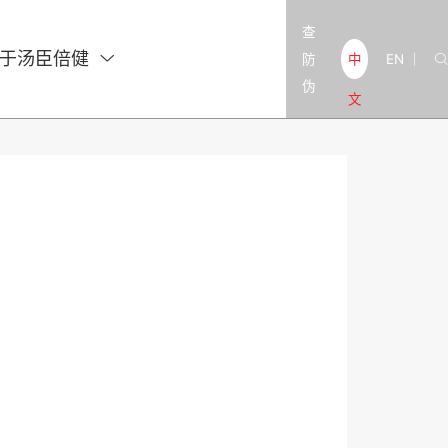
查
于汤臣倍健

防
EN
中

|
伪
文