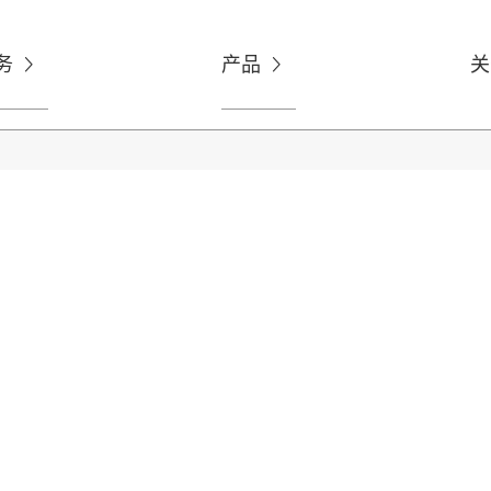
务
产品
关

