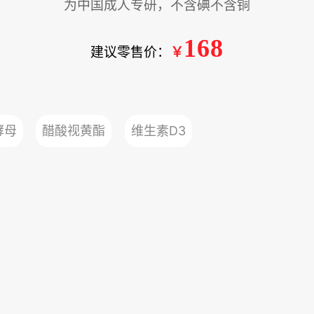
为中国成人专研，不含碘不含铜
168
建议零售价：
￥
酵母
醋酸视黄酯
维生素D3