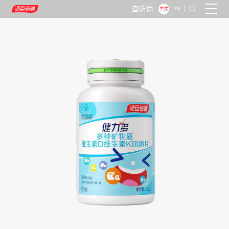
查防伪
|

中文
EN