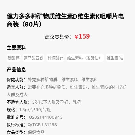
健力多多种矿物质维生素D维生素K咀嚼片电
商装（90片）
159
建议零售价：
￥
主要原料
碳酸钙
富马酸亚铁
柠檬酸锌
维生素K₂（发酵法）
维生素D₃
产品信息
保健功能：
补充多种矿物质、维生素D、维生素K
适宜人群：
需要补充多种矿物质、维生素D₃、维生素K₂的4-17岁
人群及成人
不适宜人群：
3岁以下人群及孕妇、乳母
规格：
1.5g/片*90片/瓶
批准文号：
G202144100943
执行标准：
Q/TCBJ 3126S
食品类型：
保健食品