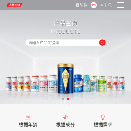
查防伪
|

中文
EN
产品主页
PRODUCTS

根据年龄
根据成分
根据需求