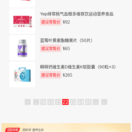
Yep绯常桃气血橙多维铁饮运动营养食品
¥
92
建议零售价
蓝莓叶黄素酯糖果片（50片）
¥
65
建议零售价
瞬释钙维生素D维生素K软胶囊（90粒×3）
¥
265
建议零售价
<
...
19
20
21
22
23
24
25
...
>