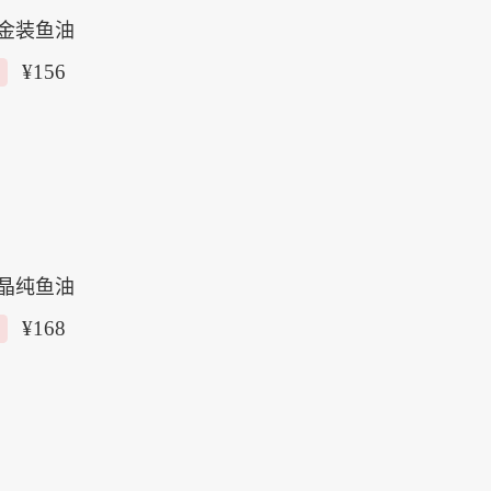
金装鱼油
¥
156
晶纯鱼油
¥
168