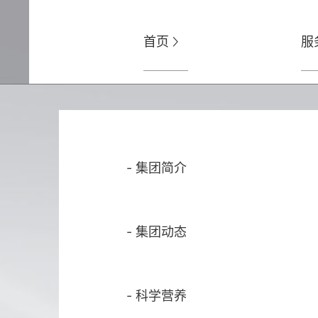
首页
服

-
集团简介
-
集团动态
-
科学营养