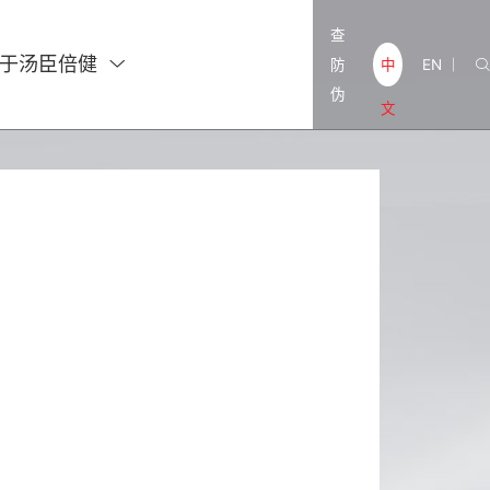
查
于汤臣倍健

防
EN
中

|
伪
文
