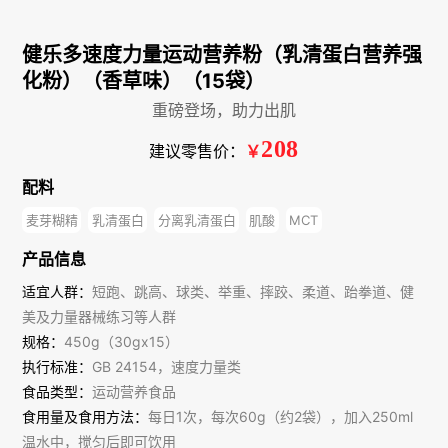
健乐多速度力量运动营养粉（乳清蛋白营养强
化粉）（香草味）（15袋）
重磅登场，助力出肌
208
建议零售价：
￥
配料
麦芽糊精
乳清蛋白
分离乳清蛋白
肌酸
MCT
产品信息
适宜人群：
短跑、跳高、球类、举重、摔跤、柔道、跆拳道、健
美及力量器械练习等人群
规格：
450g（30gx15）
执行标准：
GB 24154，速度力量类
食品类型：
运动营养食品
食用量及食用方法：
每日1次，每次60g（约2袋），加入250ml
温水中，搅匀后即可饮用