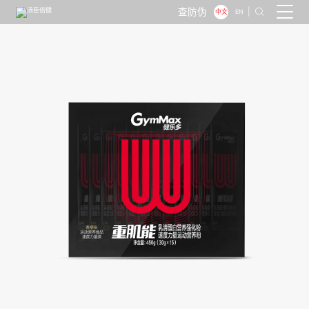
查防伪
|

中文
EN