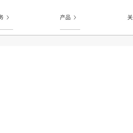
务
产品
关

