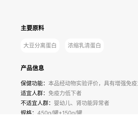
主要原料
大豆分离蛋白
浓缩乳清蛋白
产品信息
保健功能：
本品经动物实验评价，具有增强免疫
适宜人群：
免疫力低下者
不适宜人群：
婴幼儿、肾功能异常者
规格：
450g/罐+150g/罐
批准文号：
国食健注G20140134
执行标准：
Q/TCBJ 1036S