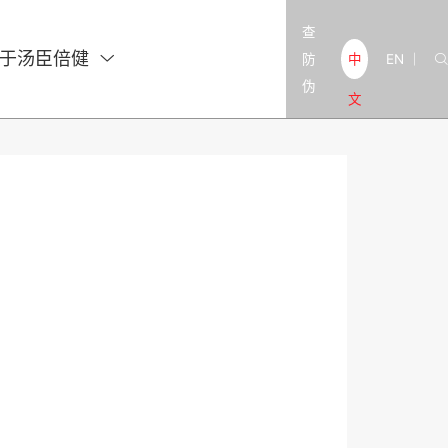
查
于汤臣倍健

防
EN
中

|
伪
文