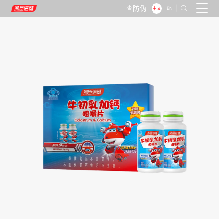
查防伪
|

中文
EN