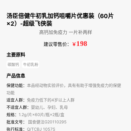
汤臣倍健牛初乳加钙咀嚼片优惠装（60片
×2）-超级飞侠装
高钙加免疫力 一片补两样
198
建议零售价：
￥
主要原料
碳酸钙
牛初乳粉
产品信息
保健功能：
本品经动物实验评价，具有有助于增强免疫力的保健
功能
适宜人群：
免疫力低下的4岁以上人群
不适宜人群：
婴幼儿、孕妇、乳母
规格：
1.2g/片×60片/瓶×2瓶/盒
批准文号：
国食健注G20110295
执行标准：
Q/TCBJ 1057S